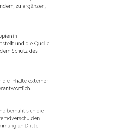
dern, zu ergänzen,
pien in
tstellt und die Quelle
n dem Schutz des
 die Inhalte externer
erantwortlich.
nd bemüht sich die
 Fremdverschulden
immung an Dritte