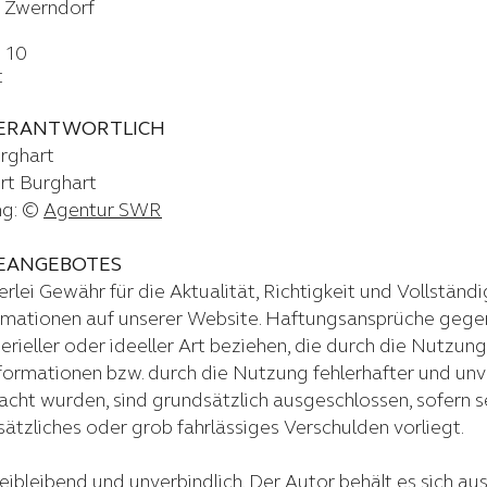
 Zwerndorf
 10
t
VERANTWORTLICH
rghart
ert Burghart
ng: ©
Agentur SWR
NEANGEBOTES
lei Gewähr für die Aktualität, Richtigkeit und Vollständi
ormationen auf unserer Website. Haftungsansprüche gege
erieller oder ideeller Art beziehen, die durch die Nutzu
ormationen bzw. durch die Nutzung fehlerhafter und unv
acht wurden, sind grundsätzlich ausgeschlossen, sofern s
sätzliches oder grob fahrlässiges Verschulden vorliegt.
eibleibend und unverbindlich. Der Autor behält es sich ausd