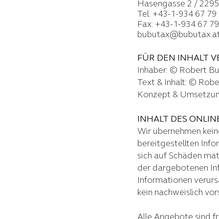
Hasengasse 2 / 2295
Tel:
+43-1-934 67 79
Fax: +43-1-934 67 79
bubutax@bubutax.a
FÜR DEN INHALT 
Inhaber: © Robert Bu
Text & Inhalt: © Rob
Konzept & Umsetzu
INHALT DES ONLI
Wir übernehmen keiner
bereitgestellten Inf
sich auf Schäden mat
der dargebotenen Inf
Informationen verurs
kein nachweislich vor
Alle Angebote sind fr