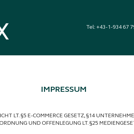
Tel:
+43-1-934 67 7
IMPRESSUM
ICHT LT. §5 E-COMMERCE GESETZ, §14 UNTERNEH
EORDNUNG UND OFFENLEGUNG LT. §25 MEDIENGESE