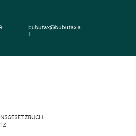
9
bubutax@bubutax.a
t
MENSGESETZBUCH
TZ